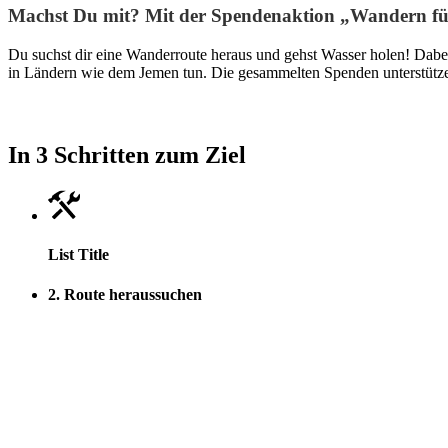
Machst Du mit? Mit der Spendenaktion „Wandern für
Du suchst dir eine Wanderroute heraus und gehst Wasser holen! Dabe
in Ländern wie dem Jemen tun. Die gesammelten Spenden unterstützen
In 3 Schritten zum Ziel
List Title
2. Route heraussuchen
Entscheide dich, wann wie lange du wandern möchtest und suche
möchtest.
Wie wäre es mit:
7 km / 2 Std. und 250 € – 350 €