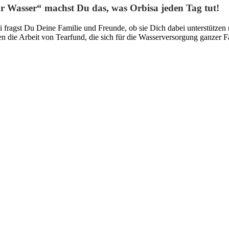
 Wasser“ machst Du das, was Orbisa jeden Tag tut!
i fragst Du Deine Familie und Freunde, ob sie Dich dabei unterstütz
 die Arbeit von Tearfund, die sich für die Wasserversorgung ganzer 
Alle Infos als PDF
 dir eine geeignete Route aus, wo du gut mittendrin Wasser holen kan