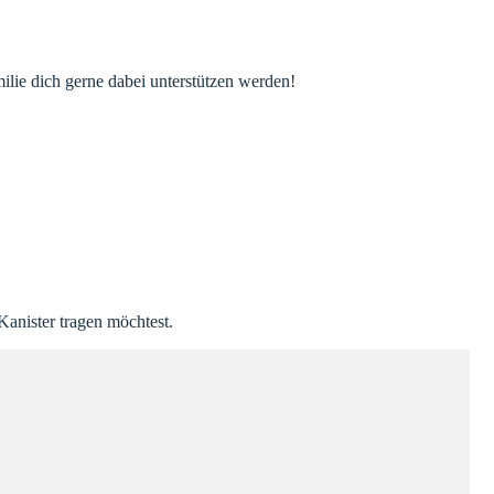
ilie dich gerne dabei unterstützen werden!
r dir, diesen wieder zu verwerten oder einfach einen Camping-
u Jelena Scharnowski auf (
jscharnowski@tearfund.de
). Für große
e immer mal wieder darauf aufmerksam. Die meisten Spenden werden
Kanister tragen möchtest.