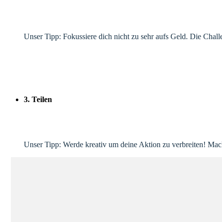
12 km / 3 Std. und 500 € – 600 €
24 km / 6 Std. und 800 € – 1000 €
Unser Tipp: Fokussiere dich nicht zu sehr aufs Geld. Die Chal
Und wie genau hole ich Wasser…?
Wenn du allein die Spendenaktion startest, besorge dir einfac
Wasserkanister auszuleihen. Wenn du mit einer Gemeinde oder 
Gruppen haben wir eine Lösung parat! Wo und wie ihr genau Wa
3. Teilen
Frag deine Freunde und Familie, deine Wander-Challenge zu s
kurz vor knapp eingehen.
Unser Tipp: Werde kreativ um deine Aktion zu verbreiten! Mache