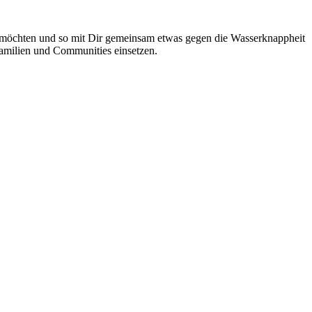
en möchten und so mit Dir gemeinsam etwas gegen die Wasserknappheit
Familien und Communities einsetzen.
nst. Überlege dir, wie viel Geld du mit deiner Aktion sammeln