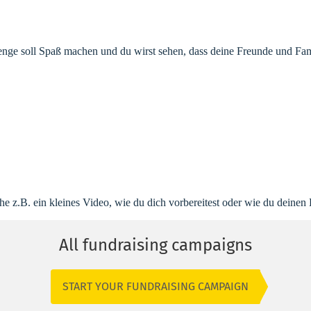
lenge soll Spaß machen und du wirst sehen, dass deine Freunde und Fam
h einen 5 bis 10 Liter Wasserkanister. Aus Umweltgründen empfehlen wi
größeren Gruppe diese Aktion starten möchtest, nimm gerne Kontakt z
sser holt, ist ganz euch und eurer Wanderroute überlassen!
upporten. Teile dazu deine Spendenseite über Social Media und mach
 z.B. ein kleines Video, wie du dich vorbereitest oder wie du deinen 