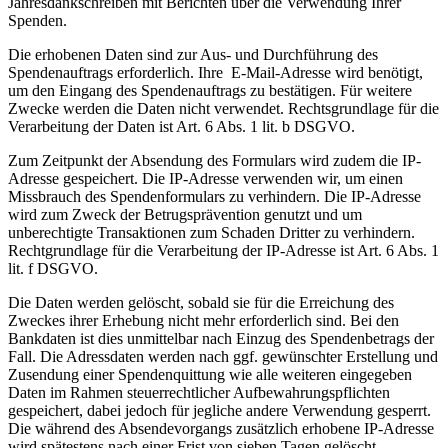
Jahresdankschreiben mit Berichten über die Verwendung Ihrer
Spenden.
Die erhobenen Daten sind zur Aus- und Durchführung des
Spendenauftrags erforderlich. Ihre E-Mail-Adresse wird benötigt,
um den Eingang des Spendenauftrags zu bestätigen. Für weitere
Zwecke werden die Daten nicht verwendet. Rechtsgrundlage für die
Verarbeitung der Daten ist Art. 6 Abs. 1 lit. b DSGVO.
Zum Zeitpunkt der Absendung des Formulars wird zudem die IP-
Adresse gespeichert. Die IP-Adresse verwenden wir, um einen
Missbrauch des Spendenformulars zu verhindern. Die IP-Adresse
wird zum Zweck der Betrugsprävention genutzt und um
unberechtigte Transaktionen zum Schaden Dritter zu verhindern.
Rechtgrundlage für die Verarbeitung der IP-Adresse ist Art. 6 Abs. 1
lit. f DSGVO.
Die Daten werden gelöscht, sobald sie für die Erreichung des
Zweckes ihrer Erhebung nicht mehr erforderlich sind. Bei den
Bankdaten ist dies unmittelbar nach Einzug des Spendenbetrags der
Fall. Die Adressdaten werden nach ggf. gewünschter Erstellung und
Zusendung einer Spendenquittung wie alle weiteren eingegeben
Daten im Rahmen steuerrechtlicher Aufbewahrungspflichten
gespeichert, dabei jedoch für jegliche andere Verwendung gesperrt.
Die während des Absendevorgangs zusätzlich erhobene IP-Adresse
wird spätestens nach einer Frist von sieben Tagen gelöscht.