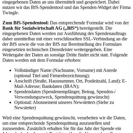
eingegebenen Daten an uns übermittelt und gespeichert. Dabei
nutzen wir das BfS-Spendentool und das Spenden-Widget der Firma
Twingle.
Zum BfS-Spendentool:
Das entsprechende Formular wird von der
Bank für Sozialwirtschaft AG („BfS“)
bereitgestellt. Die
eingegebenen Daten werden zur Ausführung des Spendenauftrags
daher unmittelbar mit einer verschlüsselten SSL-Verbindung an die
der BfS sowie die von der BfS zur Bereitstellung des Formulars
eingesetzten technischen Dienstleister weitergegeben. Eine
Weitergabe der Daten an sonstige Dritte findet nicht statt. Folgende
Daten werden mit dem Formular erhoben:
Vollständiger Name (Nachname, Vorname) mit Anrede
(optional Titel und Firmenbezeichnung);
Anschrift (Straße, Hausnummer, Ort, Postleitzahl, Land); E-
Mail-Adresse; Bankdaten (IBAN);
Spendendaten (Spendenempfänger, Betrag, Spenden-/
Verwendungszweck, Spendenquittung gewünscht)
Optional: Abonnement unseres Newsletters (Siehe zu
Newsletter)
Wird eine Spendenquittung gewünscht, verarbeiten wir die Daten,
um eine entsprechende Spendenquittung auszustellen und
zuzusenden. Zusätzlich erhalten Sie für das Jahr der Spende ein