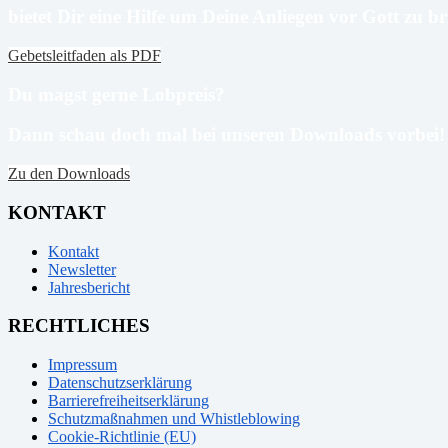
bietet Dir eine Hilfe um Deine Anliegen vor Gott zu b
Gebetsleitfaden als PDF
Du magst gerne Lobpreis?
Dann schau doch mal
bei
unseren Downloads
vorbei!
Zu den Downloads
KONTAKT
Kontakt
Newsletter
Jahresbericht
RECHTLICHES
Impressum
Datenschutzserklärung
Barrierefreiheitserklärung
Schutzmaßnahmen und Whistleblowing
Cookie-Richtlinie (EU)