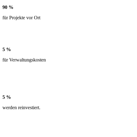
90
%
für Projekte vor Ort
Mit diesem Anteil unterstützen wir die Planung, Umsetzung,
Begleitung und Auswertung unserer Projekte, damit wir maximal
vielen Menschen helfen können.
5
%
für Verwaltungskosten
Ohne eine gut funktionierende Verwaltung könnten wir schlicht
unsere Projekte nicht umsetzen. Beispielsweise ist der sichere
Geldtransfer in fragile Staaten mit hohen Auflagen und Aufwand
verbunden.
5
%
werden reinvestiert.
Damit sich noch mehr Menschen gegen extreme Armut einsetzen,
investieren wir eine geringe Summe unserer Spenden in Werbung,
Öffentlichkeitsarbeit oder Bildungskampagnen.