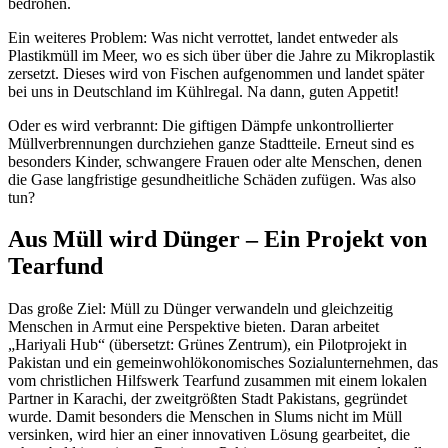
bedrohen.
Ein weiteres Problem: Was nicht verrottet, landet entweder als
Plastikmüll im Meer, wo es sich über über die Jahre zu Mikroplastik
zersetzt. Dieses wird von Fischen aufgenommen und landet später
bei uns in Deutschland im Kühlregal. Na dann, guten Appetit!
Oder es wird verbrannt: Die giftigen Dämpfe unkontrollierter
Müllverbrennungen durchziehen ganze Stadtteile. Erneut sind es
besonders Kinder, schwangere Frauen oder alte Menschen, denen
die Gase langfristige gesundheitliche Schäden zufügen. Was also
tun?
Aus Müll wird Dünger –
Ein Projekt von
Tearfund
Das große Ziel: Müll zu Dünger verwandeln und gleichzeitig
Menschen in Armut eine Perspektive bieten. Daran arbeitet
„Hariyali Hub“ (übersetzt: Grünes Zentrum), ein Pilotprojekt in
Pakistan und ein gemeinwohlökonomisches Sozialunternehmen, das
vom christlichen Hilfswerk Tearfund zusammen mit einem lokalen
Partner in Karachi, der zweitgrößten Stadt Pakistans, gegründet
wurde. Damit besonders die Menschen in Slums nicht im Müll
versinken, wird hier an einer innovativen Lösung gearbeitet, die