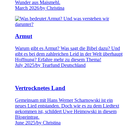
Wunder aus Maismehl.
March 2026
/
by Christina
Armut
Warum gibt es Armut? Was sagt die Bibel dazu? Und
gibt es bei dem zahlreichen Leid in der Welt überhaupt
Hoffnung? Erfahre mehr zu diesem Thema!
July 2025
/
by Tearfund Deutschland
Vertrocknetes Land
Gemeinsam mit Hans Werner Scharnowski ist ein
neues Lied entstanden. Doch wie es zu dem Liedtext
gekommen ist, schildert Uwe Heimowski in diesem
Blogeintrag.
June 2025
/
by Christina