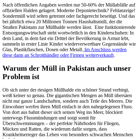
Nach öffentlichen Angaben werden nur 50-60% der Müllabfälle auf
offiziellen Halden gelagert. Moderne Deponietechnik? Fehlanzeige!
Sondermüll wird selten getrennt oder fachgerecht beseitigt. Und das
bei jährlich etwa 20 Millionen Tonnen Haushaltsmüll, der die
Straßen Pakistans zur Müllhalde werden lässt. Eine funktionierende
Entsorgungswirtschaft steht wortwörtlich in den Kinderschuhen: In
dem Land, in dem fast ein Drittel der Bevölkerung in Armut lebt,
sammeln in erster Linie Kinder wiederverwertbare Gegenstände wie
Glas, Plastikflaschen, Dosen oder Metall.
Im Anschluss werden
diese dann an Schrotthändler oder Firmen weiterverkauft
.
Warum der Müll in Pakistan auch unser
Problem ist
Ob sich unter der riesigen Müllhalde ein schöner Strand verbirgt,
weiß keiner so genau. Die gigantischen Mengen an Müll übersäen
nicht nur ganze Landschaften, sondern auch Teile des Meeres. Die
Einwohner werfen ihren Müll einfach in den nahegelegenen Fluss.
Von dort aus bahnt dieser sich seinen Weg ins Meer, blockiert
unterwegs Flussmündungen und sorgt somit für
Überschwemmungen – der perfekte Nährboden für Fliegen,
Mücken und Ratten, die wiederum dafür sorgen, dass
Krankheitserreger das Leben von besonders schwachen Menschen