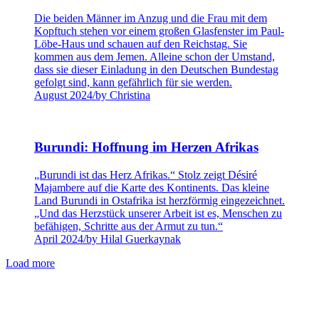
Die beiden Männer im Anzug und die Frau mit dem
Kopftuch stehen vor einem großen Glasfenster im Paul-
Löbe-Haus und schauen auf den Reichstag. Sie
kommen aus dem Jemen. Alleine schon der Umstand,
dass sie dieser Einladung in den Deutschen Bundestag
gefolgt sind, kann gefährlich für sie werden.
August 2024
/
by Christina
Burundi: Hoffnung im Herzen Afrikas
„Burundi ist das Herz Afrikas.“ Stolz zeigt Désiré
Majambere auf die Karte des Kontinents. Das kleine
Land Burundi in Ostafrika ist herzförmig eingezeichnet.
„Und das Herzstück unserer Arbeit ist es, Menschen zu
befähigen, Schritte aus der Armut zu tun.“
April 2024
/
by Hilal Guerkaynak
Load more
Erfahre mehr über unsere Projekte!