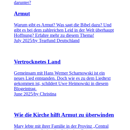
Armut
Warum gibt es Armut? Was sagt die Bibel dazu? Und
gibt es bei dem zahlreichen Leid in der Welt überhaupt
Hoffnung? Erfahre mehr zu diesem Thema!
July 2025
/
by Tearfund Deutschland
Vertrocknetes Land
Gemeinsam mit Hans Werner Scharnowski ist ein
neues Lied entstanden. Doch wie es zu dem Liedtext
gekommen ist, schildert Uwe Heimowski in diesem
Blogeintrag.
June 2025
/
by Christina
Wie die Kirche hilft Armut zu überwinden
Mary lebte mit ihrer Familie in der Provinz „Central