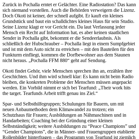
Zurück in Pochalla erntet er Gelächter. Eine Radiostation? Das kann
sich niemand vorstellen. Auch die Behörden verweigern die Lizenz.
Doch Okoti ist keiner, der schnell aufgibt. Er kauft ein kleines
Grundstück und baut ein schalldichtes kleines Haus für sein Studio.
Seine Lizenz klagt er vor Gericht ein. Da laut Verfassung jeder
Mensch ein Recht auf Information hat, es aber keinen staatlichen
Sender in Pochalla gibt, bekommt er die Sendeerlaubnis. Als
schließlich der Hubschrauber – Pochalla liegt in einem Sumpfgebiet
und ist mit dem Auto nicht zu erreichen – mit den Bauteilen für den
Funkturm einfliegt, kommen die Dorfbewohner aus dem Staunen
nicht heraus. „Pochalla FFM 880“ geht auf Sendung.
Okoti findet Gehör, viele Menschen sprechen ihn an, erzählen ihre
Geschichten. Und ihm wird schnell klar: Es kann nicht beim Radio
bleiben, die konkreten Probleme der Menschen müssen angepackt
werden. Ein Vorbild nimmt er sich bei Tearfund: „Their work hits
the target. Tearfunds Arbeit trifft genau ins Ziel.“
Spar- und Selbsthilfegruppen; Schulungen für Bauern, um mit
neuen Anbaumethoden dem Klimawandel zu trotzen; ein
Schutzhaus für Frauen; Ausbildungen an Nähmaschinen und in
Handarbeiten; Coaching bei der Gründung einer kleinen
Selbstständigkeit; weitere Ausbildungen zu “Peace Champions” und
“Gender Champions”, die in Männer- und Frauengruppen etablierte
Rollenbilder hinterfragen – das Programm von Tearfund ist ziemlich