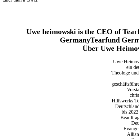
Erfahre mehr über Tearfunds Arbeit im Südsudan
Über Uwe Heimo
Uwe Heimows
ein de
Theologe und
geschäftsführ
Vorst
chris
Hilfswerks T
Deutschland
bis 2022
Beauftrag
Deu
Evangel
Allia