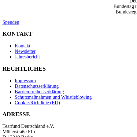
Deu
Bundestag u
Bundesregi
Spenden
KONTAKT
Kontakt
Newsletter
Jahresbericht
RECHTLICHES
Impressum
Datenschutzserklärung
Barrierefreiheitserklärung
Schutzmaßnahmen und Whistleblowing
Cookie-Richtlinie (EU)
ADRESSE
Tearfund Deutschland e.V.
Müllerstraße 61a