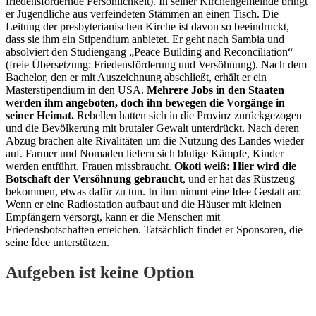
friedensfördernde Persönlichkeit). In seiner Kirchengemeinde bringt
er Jugendliche aus verfeindeten Stämmen an einen Tisch. Die
Leitung der presbyterianischen Kirche ist davon so beeindruckt,
dass sie ihm ein Stipendium anbietet. Er geht nach Sambia und
absolviert den Studiengang „Peace Building and Reconciliation“
(freie Übersetzung: Friedensförderung und Versöhnung). Nach dem
Bachelor, den er mit Auszeichnung abschließt, erhält er ein
Masterstipendium in den USA.
Mehrere Jobs in den Staaten
werden ihm angeboten, doch ihn bewegen die Vorgänge in
seiner Heimat.
Rebellen hatten sich in die Provinz zurückgezogen
und die Bevölkerung mit brutaler Gewalt unterdrückt. Nach deren
Abzug brachen alte Rivalitäten um die Nutzung des Landes wieder
auf. Farmer und Nomaden liefern sich blutige Kämpfe, Kinder
werden entführt, Frauen missbraucht.
Okoti weiß: Hier wird die
Botschaft der Versöhnung gebraucht
, und er hat das Rüstzeug
bekommen, etwas dafür zu tun. In ihm nimmt eine Idee Gestalt an:
Wenn er eine Radiostation aufbaut und die Häuser mit kleinen
Empfängern versorgt, kann er die Menschen mit
Friedensbotschaften erreichen. Tatsächlich findet er Sponsoren, die
seine Idee unterstützen.
Aufgeben ist keine Option