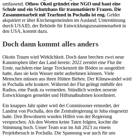
umfassend.
Othow Okoti gründet eine NGO und baut eine
Schule und ein Schutzhaus für traumatisierte Frauen. Die
Zusammenarbeit mit Tearfund in Pochalla ist eng.
Gelder
akquiriert er über Kirchengemeinden im Ausland; Unterstützung
durch USAID, der Behörde für Entwicklungszusammenarbeit in
den USA, kommt dazu.
Doch dann kommt alles anders
Okotis Traum wird Wirklichkeit. Doch dann brechen zwei neue
Katastrophen über das Land herein: 2022 zerstört eine Flut die
Ernte, nachdem eine lange Trockenzeit die Böden so ausgedörrt
hatte, dass sie kein Wasser mehr aufnehmen können. Viele
Menschen müssen aus ihren Hütten fliehen. Der Klimawandel wird
in Pochalla sehr konkret. Während der Flut gelingt mithilfe des
Radios, eine Panik zu vermeiden. Stündlich werden neueste
Entwicklungen gemeldet und Hilfsmaßnahmen koordiniert.
Ein knappes Jahr später wird der Commissoner ermordet, der
Landrat von Pochalla, den die Zentralregierung in Juba eingesetzt
hatte. Den Bewohnern wurden Hilfen von der Regierung
versprochen. Als den Worten keine Taten folgten, kochte die
Stimmung hoch. Unser Team war im Juli 2023 zu einem
Projektbesuch in Pochalla. Die Spannung war auch für uns