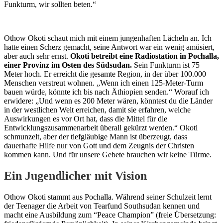
Funkturm, wir sollten beten.“
Othow Okoti schaut mich mit einem jungenhaften Lächeln an. Ich
hatte einen Scherz gemacht, seine Antwort war ein wenig amüsiert,
aber auch sehr ernst.
Okoti betreibt eine
Radiostation in Pochalla,
einer Provinz im Osten des Südsudan.
Sein Funkturm ist 75
Meter hoch. Er erreicht die gesamte Region, in der über 100.000
Menschen verstreut wohnen. „Wenn ich einen 125-Meter-Turm
bauen würde, könnte ich bis nach Äthiopien senden.“ Worauf ich
erwidere: „Und wenn es 200 Meter wären, könntest du die Länder
in der westlichen Welt erreichen, damit sie erfahren, welche
Auswirkungen es vor Ort hat, dass die Mittel für die
Entwicklungszusammenarbeit überall gekürzt werden.“ Okoti
schmunzelt, aber der tiefgläubige Mann ist überzeugt, dass
dauerhafte Hilfe nur von Gott und dem Zeugnis der Christen
kommen kann. Und für unsere Gebete brauchen wir keine Türme.
Ein Jugendlicher mit Vision
Othow Okoti stammt aus Pochalla. Während seiner Schulzeit lernt
der Teenager die Arbeit von Tearfund Southsudan kennen und
macht eine Ausbildung zum “Peace Champion” (freie Übersetzung: