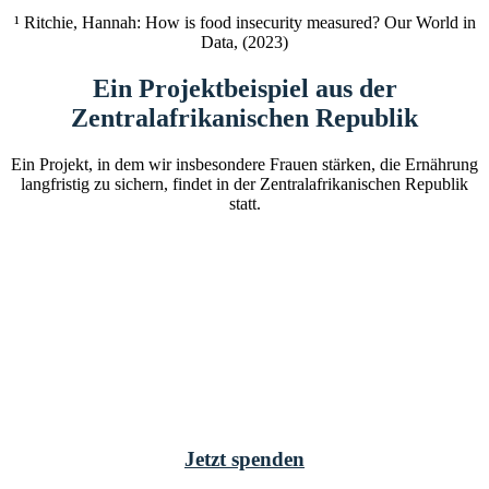
¹ Ritchie, Hannah: How is food insecurity measured? Our World in
Data, (2023)
Ein Projektbeispiel aus der
Zentralafrikanischen Republik
Ein Projekt, in dem wir insbesondere Frauen stärken, die Ernährung
langfristig zu sichern, findet in der Zentralafrikanischen Republik
statt.
Mehr darüber erfahren
Deine Spende macht den Unterschied
Damit Menschen selbstständig Armut überwinden können, brauchen
wir Deine regelmäßige Unterstützung.
Werde auch Du Armutsüberwinder und richte eine monatliche
Spende ein!
Jetzt spenden