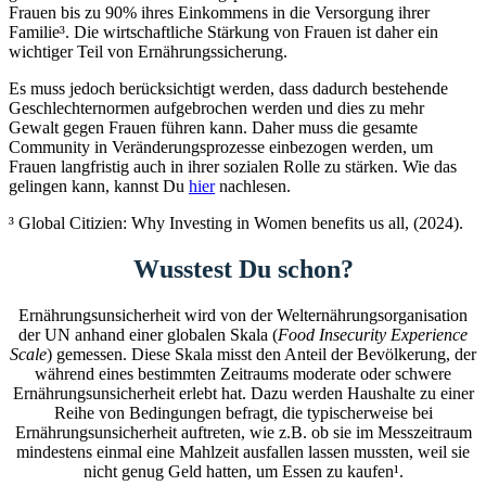
Frauen bis zu 90% ihres Einkommens in die Versorgung ihrer
Familie³. Die wirtschaftliche Stärkung von Frauen ist daher ein
wichtiger Teil von Ernährungssicherung.
Es muss jedoch berücksichtigt werden, dass dadurch bestehende
Geschlechternormen aufgebrochen werden und dies zu mehr
Gewalt gegen Frauen führen kann. Daher muss die gesamte
Community in Veränderungsprozesse einbezogen werden, um
Frauen langfristig auch in ihrer sozialen Rolle zu stärken. Wie das
gelingen kann, kannst Du
hier
nachlesen.
³ Global Citizien: Why Investing in Women benefits us all, (2024).
Wusstest Du schon?
Ernährungsunsicherheit wird von der Welternährungsorganisation
der UN anhand einer globalen Skala (
Food Insecurity Experience
Scale
) gemessen. Diese Skala misst den Anteil der Bevölkerung, der
während eines bestimmten Zeitraums moderate oder schwere
Ernährungsunsicherheit erlebt hat. Dazu werden Haushalte zu einer
Reihe von Bedingungen befragt, die typischerweise bei
Ernährungsunsicherheit auftreten, wie z.B. ob sie im Messzeitraum
mindestens einmal eine Mahlzeit ausfallen lassen mussten, weil sie
nicht genug Geld hatten, um Essen zu kaufen¹.